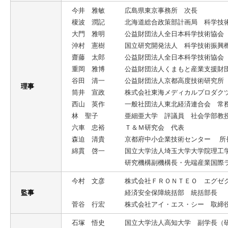
今井 雅敏
広島県東京事務所 次長
榎波 潤記
北海道総合政策部計画局 科学技
大門 雅明
公益財団法人全日本科学技術協会
沖村 憲樹
国立研究開発法人 科学技術振興
齋藤 太郎
公益財団法人全日本科学技術協会
重岡 雅博
公益財団法人くまもと産業支援財
谷田 清一
公益財団法人京都高度技術研究所
理事
筒井 宣政
株式会社東海メディカルプロダク
西山 英作
一般社団法人東北経済連合会 常務
林 聖子
亜細亜大学 評議員 社会学部教
六車 忠裕
Ｔ＆Ｍ研究会 代表
森迫 清貴
京都府中小企業技術センター 所
綿貫 啓一
国立大学法人埼玉大学大学院理工
研究機構副機構長・先端産業国際
今村 文彦
株式会社ＦＲＯＮＴＥＯ エグゼ
監事
経済安全保障統括部 統括部長
菅谷 行宏
株式会社アイ・エス・シー 取締
石塚 悟史
国立大学法人高知大学 副学長（