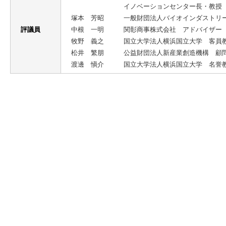
イノベーションセンター長・教授 
塚本 芳昭
一般財団法人バイオインダストリ
評議員
中根 一明
関彰商事株式会社 アドバイザー
牧野 義之
国立大学法人横浜国立大学 客員
松井 繁朋
公益財団法人新産業創造機構 顧
渡邊 愼介
国立大学法人横浜国立大学 名誉