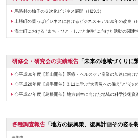
馬路村の柚子の６次化ビジネス展開（H29.3）
上勝町の葉っぱビジネスにおけるビジネスモデル30年の改良（H2
海士町における “まち・ひと・しごと創生”に向けた活動の関連性（
研修会・研究会の実績報告
「未来の地域づくりに
◇平成30年度【郡山開催】医療・ヘルスケア産業の加速に向けた
◇平成28年度【岩手開催】3.11に学ぶ“大震災への備え”と“その復
◇平成27年度【島根開催】地方創生に向けた地域の科学技術資産の
各種調査報告
「地方の振興策、復興計画その姿を
編集中