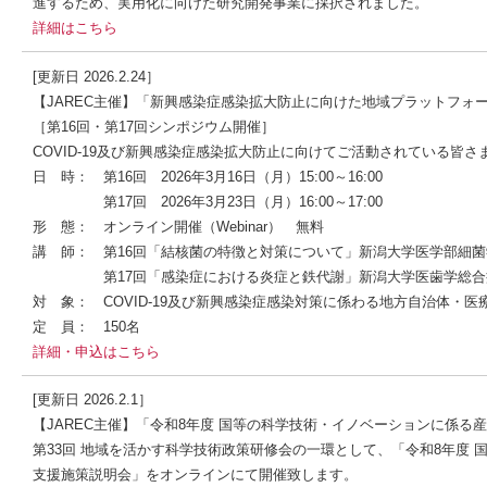
進するため、実用化に向けた研究開発事業に採択されました。
詳細はこちら
[更新日 2026.2.24］
【JAREC主催】「新興感染症感染拡大防止に向けた地域プラットフォ
［第16回・第17回シンポジウム開催］
COVID-19及び新興感染症感染拡大防止に向けてご活動されている皆
日 時： 第16回 2026年3月16日（月）15:00～16:00
第17回 2026年3月23日（月）16:00～17:00
形 態： オンライン開催（Webinar） 無料
講 師： 第16回「結核菌の特徴と対策について」新潟大学医学部細
第17回「感染症における炎症と鉄代謝」新潟大学医歯学総合病
対 象： COVID-19及び新興感染症感染対策に係わる地方自治体・
定 員： 150名
詳細・申込はこちら
[更新日 2026.2.1］
【JAREC主催】「令和8年度 国等の科学技術・イノベーションに係る
第33回 地域を活かす科学技術政策研修会の一環として、「令和8年度
支援施策説明会」をオンラインにて開催致します。