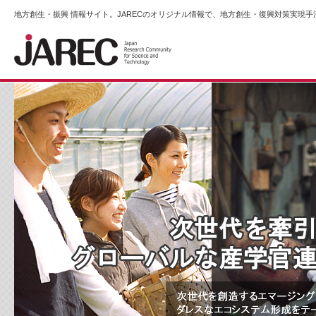
地方創生・振興 情報サイト。JARECのオリジナル情報で、地方創生・復興対策実現