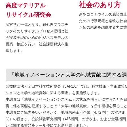
社会のあり方
高度マテリアル
リサイクル研究会
新型コロナウイルス感染防止
ための行動規範と柔軟な社会
産官学が一体となり、難処理プラスチ
ための未来を想像する力に繋
ック材のリサイクルプロセス提唱と社
会実装実現のためのビジネスモデルの
構築・検証を行い、社会課題解決を推
進します。
「地域イノベーションと大学の地域貢献に関する調
公益財団法人全日本科学技術協会（JAREC）では、科学技術・学術政策研
ションと大学の地域貢献に関する調査」を実施致します。
本調査は「地域イノベーションシステム」の状況を明らかにすることを
携に係る実態を把握することで「大学の地域貢献」を示す指標を得るこ
本調査にご協力をいただきたく、地域未来牽引企業（4,727社）の皆さま
関）の皆さま、公設試験研究機関（416機関）の皆さま、および金融機関
いに関する書類をメール便にてお送り致しました。