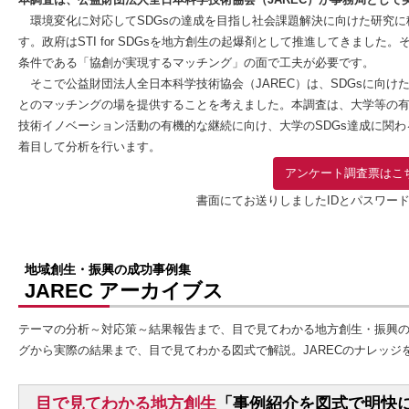
環境変化に対応してSDGsの達成を目指し社会課題解決に向けた研究に
す。政府はSTI for SDGsを地方創生の起爆剤として推進してきまし
条件である「協創が実現するマッチング」の面で工夫が必要です。
そこで公益財団法人全日本科学技術協会（JAREC）は、SDGsに向け
とのマッチングの場を提供することを考えました。本調査は、大学等の有
技術イノベーション活動の有機的な継続に向け、大学のSDGs達成に関
着目して分析を行います。
アンケート調査票はこ
書面にてお送りしましたIDとパスワー
地域創生・振興の成功事例集
JAREC アーカイブス
テーマの分析～対応策～結果報告まで、目で見てわかる地方創生・振興の
グから実際の結果まで、目で見てわかる図式で解説。JARECのナレッジ
目で見てわかる地方創生
「事例紹介を図式で明快